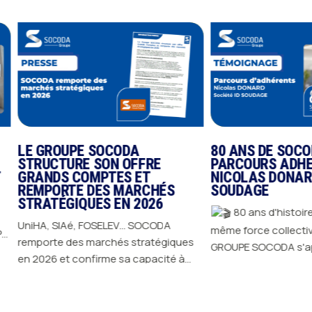
LE GROUPE SOCODA
80 ANS DE SOCO
STRUCTURE SON OFFRE
PARCOURS ADHE
T
GRANDS COMPTES ET
NICOLAS DONARD
REMPORTE DES MARCHÉS
SOUDAGE
STRATÉGIQUES EN 2026
80 ans d'histoire
UniHA, SIAé, FOSELEV… SOCODA
même force collective. Depuis 1
remporte des marchés stratégiques
GROUPE SOCODA s'ap
ts
en 2026 et confirme sa capacité à
l'engagement de ses
JE DÉCOUVRE
répondre aux exigences des plus
avancer, innover et d
s
JE DÉCOUVRE
grands donneurs d'ordres : un seul
cette longévité, il y 
contrat, un interlocuteur central, et