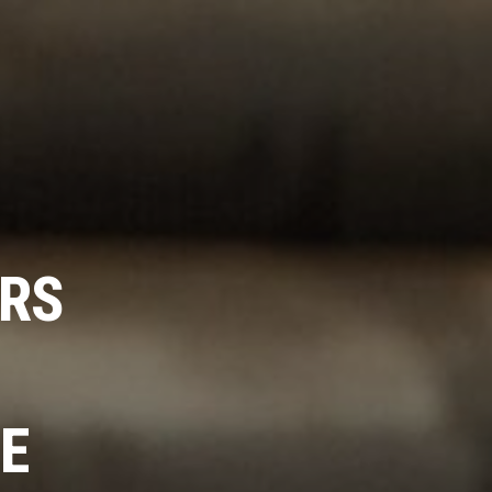
URS
IE