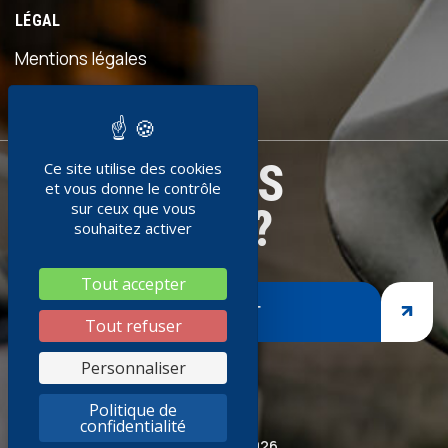
LÉGAL
Mentions légales
Politiques de confidentialités
PRÊT À NOUS
Ce site utilise des cookies
et vous donne le contrôle
sur ceux que vous
REJOINDRE ?
souhaitez activer
Tout accepter
DEVENEZ ADHÉRENT
Tout refuser
Personnaliser
Politique de
confidentialité
© Socoda 2026