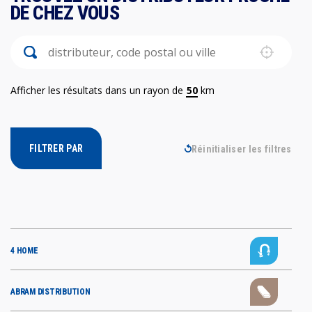
DE CHEZ VOUS
storeloc-search
Localisez-
Rechercher
Geolocalisation
Afficher les résultats dans un rayon de
km
FILTRER PAR
Réinitialiser les filtres
4 HOME
70 Avenue Pierre Brossolette, Portes-lès-Valence, France
Téléphone :
+33475750100
4 HOME CAHORS
ABRAM DISTRIBUTION