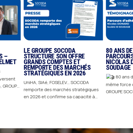
LE GROUPE SOCODA
80 ANS DE SOCO
STRUCTURE SON OFFRE
PARCOURS ADHE
T
GRANDS COMPTES ET
NICOLAS DONARD
REMPORTE DES MARCHÉS
SOUDAGE
STRATÉGIQUES EN 2026
80 ans d'histoire
UniHA, SIAé, FOSELEV… SOCODA
même force collective. Depuis 1
remporte des marchés stratégiques
GROUPE SOCODA s'ap
ts
en 2026 et confirme sa capacité à
l'engagement de ses
JE DÉCOUVRE
répondre aux exigences des plus
avancer, innover et d
s
JE DÉCOUVRE
grands donneurs d'ordres : un seul
cette longévité, il y 
contrat, un interlocuteur central, et
femmes et des homm
é.
des experts locaux sur 5 métiers
riches, portés par leu
partout en France.
Lire l'article