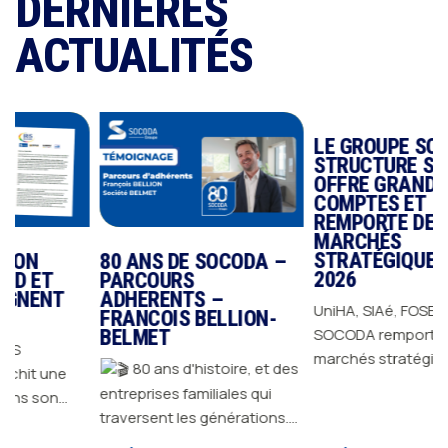
DERNIÈRES
ACTUALITÉS
80 ANS DE SOCODA –
LE GROUPE SOCODA
PARCOURS
STRUCTURE SON
T
ADHERENTS –
OFFRE GRANDS
FRANCOIS BELLION-
COMPTES ET
BELMET
REMPORTE DES
MARCHÉS
80 ans d'histoire, et des
e
STRATÉGIQUES EN
2026
entreprises familiales qui
traversent les générations.
UniHA, SIAé, FOSELEV…
Depuis 1946, GROUPE
de