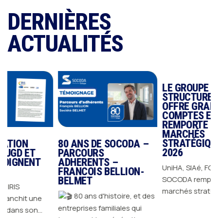
DERNIÈRES
ACTUALITÉS
LE GROUPE SOCOD
STRUCTURE SON
OFFRE GRANDS
COMPTES ET
REMPORTE DES
MARCHÉS
STRATÉGIQUES EN
80 ANS DE SOCODA –
2026
ET
PARCOURS
ENT
ADHERENTS –
UniHA, SIAé, FOSELEV…
FRANCOIS BELLION-
SOCODA remporte des
BELMET
marchés stratégiques e
80 ans d'histoire, et des
 une
2026 et confirme sa
entreprises familiales qui
son
capacité à répondre aux