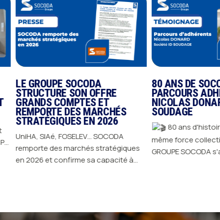
LE GROUPE SOCODA
80 ANS DE SOCO
STRUCTURE SON OFFRE
PARCOURS ADHE
T
GRANDS COMPTES ET
NICOLAS DONARD
REMPORTE DES MARCHÉS
SOUDAGE
STRATÉGIQUES EN 2026
80 ans d'histoire
UniHA, SIAé, FOSELEV… SOCODA
même force collective. Depuis 1
remporte des marchés stratégiques
GROUPE SOCODA s'ap
ts
en 2026 et confirme sa capacité à
l'engagement de ses
JE DÉCOUVRE
répondre aux exigences des plus
avancer, innover et d
s
JE DÉCOUVRE
grands donneurs d'ordres : un seul
cette longévité, il y 
contrat, un interlocuteur central, et
femmes et des homm
é.
des experts locaux sur 5 métiers
riches, portés par leu
partout en France.
Lire l'article