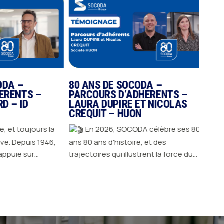
80 
PAR
MAR
– D
E
ans Derrière ces 80 années, il y a
avant
DA –
80 ANS DE SOCODA –
homme
RENTS –
PARCOURS D’ADHERENTS –
au qu
 – ID
LAURA DUPIRE ET NICOLAS
CREQUIT – HUON
convi
d'histoire
, et toujours la
En 2026, SOCODA célèbre ses 80
cet a
946,
ans 80 ans d'histoire, et des
souha
puie sur
trajectoires qui illustrent la force du
adhér
JE D
 adhérents pour
collectif. Depuis 1946, SOCODA
JE DÉCOUVRE
portraits 
urer. Derrière
s'appuie sur l'engagement de ses
heure
a surtout des
adhérents pour avancer, innover et
premi
es aux parcours
durer. Derrière cette longévité, il y a
Jeans
r métier et leur
surtout des femmes et des hommes
témoi