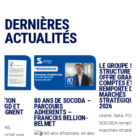
DERNIÈRES
ACTUALITÉS
LE GROUPE SOCODA
STRUCTURE SON
OFFRE GRANDS
COMPTES ET
REMPORTE DES
MARCHÉS
STRATÉGIQUES EN
80 ANS DE SOCODA –
2026
T
PARCOURS
NT
ADHERENTS –
UniHA, SIAé, FOSELEV…
FRANCOIS BELLION-
SOCODA remporte des
BELMET
marchés stratégiques en
80 ans d'histoire, et des
une