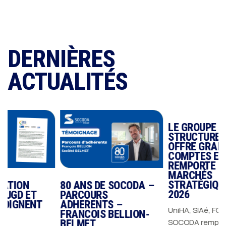
DERNIÈRES
ACTUALITÉS
LE GROUPE SOCODA
STRUCTURE SON
OFFRE GRANDS
COMPTES ET
REMPORTE DES
MARCHÉS
STRATÉGIQUES EN
80 ANS DE SOCODA –
2026
T
PARCOURS
NT
ADHERENTS –
UniHA, SIAé, FOSELEV…
FRANCOIS BELLION-
SOCODA remporte des
BELMET