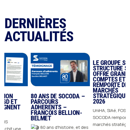
DERNIÈRES
ACTUALITÉS
LE GROUPE SOCODA
STRUCTURE SON
OFFRE GRANDS
COMPTES ET
REMPORTE DES
MARCHÉS
STRATÉGIQUES EN
80 ANS DE SOCODA –
2026
PARCOURS
T
ADHERENTS –
UniHA, SIAé, FOSELEV…
FRANCOIS BELLION-
SOCODA remporte des
BELMET
marchés stratégiques en
80 ans d'histoire, et des
ne