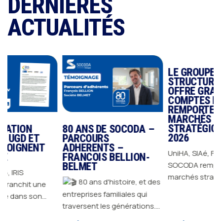
DERNIÈRES
ACTUALITÉS
LE GROUPE SOCODA
STRUCTURE SON
OFFRE GRANDS
COMPTES ET
REMPORTE DES
MARCHÉS
STRATÉGIQUES EN
80 ANS DE SOCODA –
2026
ET
PARCOURS
NT
ADHERENTS –
UniHA, SIAé, FOSELEV…
FRANCOIS BELLION-
SOCODA remporte des
BELMET
marchés stratégiques en
80 ans d'histoire, et des
 une
2026 et confirme sa
entreprises familiales qui
son
capacité à répondre aux
traversent les générations.
exigences des plus gran
Depuis 1946, GROUPE
on de