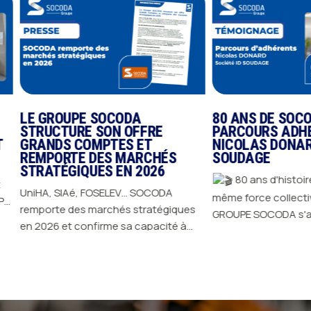
LE GROUPE SOCODA
80 ANS DE SOCO
STRUCTURE SON OFFRE
PARCOURS ADHE
T
GRANDS COMPTES ET
NICOLAS DONARD
REMPORTE DES MARCHÉS
SOUDAGE
STRATÉGIQUES EN 2026
80 ans d'histoire
UniHA, SIAé, FOSELEV… SOCODA
même force collective. Depuis 1
remporte des marchés stratégiques
GROUPE SOCODA s'ap
ts
en 2026 et confirme sa capacité à
l'engagement de ses
JE DÉCOUVRE
répondre aux exigences des plus
avancer, innover et d
s
JE DÉCOUVRE
grands donneurs d'ordres : un seul
cette longévité, il y 
contrat, un interlocuteur central, et
femmes et des homm
é.
des experts locaux sur 5 métiers
riches, portés par leu
partout en France.
Lire l'article