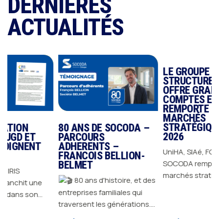
DERNIÈRES
ACTUALITÉS
80 ANS DE SOCODA –
LE GROUPE SOCODA
T
PARCOURS
STRUCTURE SON
NT
ADHERENTS –
OFFRE GRANDS
FRANCOIS BELLION-
COMPTES ET
BELMET
REMPORTE DES
MARCHÉS
80 ans d'histoire, et des
une
STRATÉGIQUES EN
2026
entreprises familiales qui
on
traversent les générations.
UniHA, SIAé, FOSELEV…
Depuis 1946, GROUPE
n de