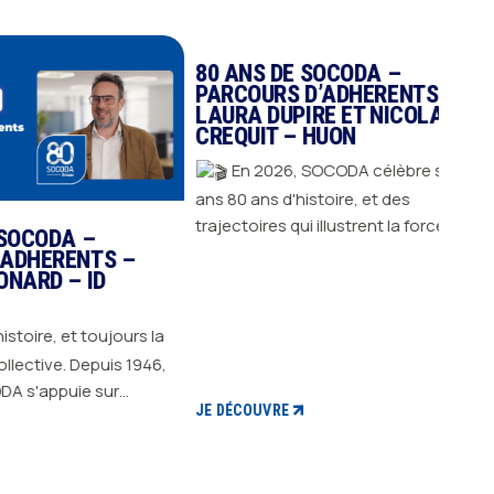
80 
PAR
MAR
– D
E
ans Derrière ces 80 années, il y a
avant
DA –
80 ANS DE SOCODA –
homme
RENTS –
PARCOURS D’ADHERENTS –
au qu
 – ID
LAURA DUPIRE ET NICOLAS
CREQUIT – HUON
convi
d'histoire
, et toujours la
En 2026, SOCODA célèbre ses 80
cet a
946,
ans 80 ans d'histoire, et des
souha
puie sur
trajectoires qui illustrent la force du
adhér
JE D
 adhérents pour
collectif. Depuis 1946, SOCODA
JE DÉCOUVRE
portraits 
urer. Derrière
s'appuie sur l'engagement de ses
heure
a surtout des
adhérents pour avancer, innover et
premi