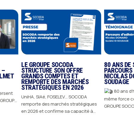
LE GROUPE SOCODA
80 ANS DE SOCO
STRUCTURE SON OFFRE
PARCOURS ADHE
T
GRANDS COMPTES ET
NICOLAS DONARD
REMPORTE DES MARCHÉS
SOUDAGE
STRATÉGIQUES EN 2026
80 ans d'histoire
UniHA, SIAé, FOSELEV… SOCODA
même force collective. Depuis 1
remporte des marchés stratégiques
GROUPE SOCODA s'ap
ts
en 2026 et confirme sa capacité à
l'engagement de ses
JE DÉCOUVRE
répondre aux exigences des plus
avancer, innover et d
s
JE DÉCOUVRE
grands donneurs d'ordres : un seul
cette longévité, il y 
contrat, un interlocuteur central, et