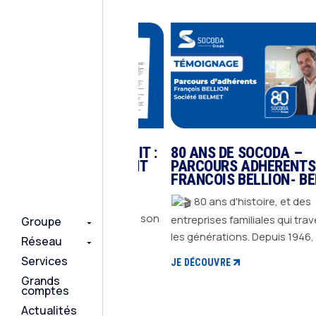
ORATION S’ÉLARGIT :
80 ANS DE SOCODA –
UDIREV REJOIGNENT
PARCOURS ADHERENTS –
NCE
FRANCOIS BELLION- BELME
2026, IRIS DECORATION
80 ans d'histoire, et des
e nouvelle étape dans son
entreprises familiales qui traversent
Groupe
Groupe
Groupe
ment en annonçant
les générations. Depuis 1946, GROUPE
Réseau
Réseau
Réseau
on de deux groupements
SOCODA accompagne des adhéren
Services
Services
Services
E
JE DÉCOUVRE
de la distribution
dont les histoires s'écrivent sur le
Grands
Grands
Grands
elle : UGD et UDIREV, qui
temps long, portées par des femme
comptes
comptes
comptes
nforcer une alliance déjà
et des hommes engagés à faire
Actualités
Actualités
Actualités