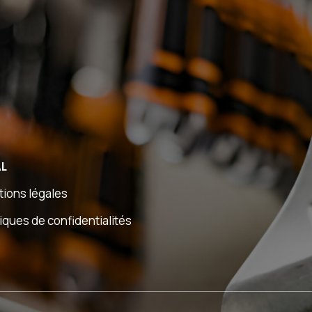
expertise. Pour célébrer cet
aux parcours ri
anniversaire, nous leur donnons la
métier et leur expertise.
parole à travers une série de portraits
de cette série 
vidéo. Nous sommes heureux de vous
proposons de d
présenter le deuxième portrait,
deux voix. Ce
consacré à Nicolas Donard, dirigeant
met à l'honneur
de ID Soudage. Dans ce témoignage,
Nicolas Crequit,
Nicolas nous raconte son expertise
de l'entrepris
soudage, un savoir-faire technique
Aciers Inox Arrivés au même moment
qu'il a construit dans la durée. Il
en tant qu'alter
AL
revient également sur
sein de l'entre
l'accompagnement de GROUPE
étape, jusqu'à 
ions légales
SOCODA tout au long de son
lors du départ
tiques de confidentialités
parcours, et sur la manière dont le
parcours qui ill
groupement soutient ses adhérents
transmission op
au fil des années.
Découvrez la
capacité à fair
entreprise. Ils reviennent également
vidéo ici :
sur l'accomp
https://youtu.be/58rN0FSUzy0
tout au long de 