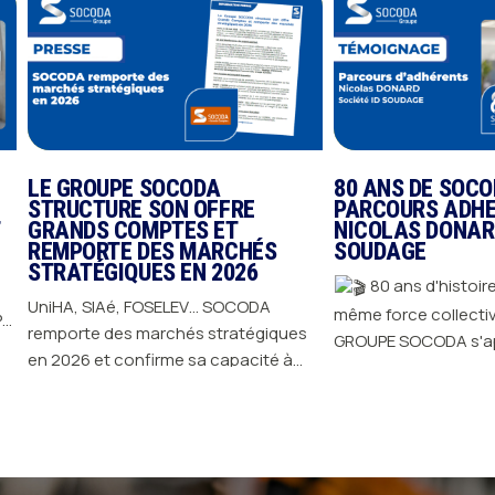
80 ANS DE SOCODA –
80 ANS DE 
PARCOURS ADHERENTS –
PARCOURS 
NICOLAS DONARD – ID
LAURA DUPI
ÉS
SOUDAGE
CREQUIT – 
80 ans d'histoire, et toujours la
En 2026, 
A
même force collective. Depuis 1946,
ans 80 ans d'histoire, et des
giques
GROUPE SOCODA s'appuie sur
trajectoires qui
té à
l'engagement de ses adhérents pour
collectif. Depu
JE DÉCOUVRE
JE DÉCOUVRE
lus
avancer, innover et durer. Derrière
s'appuie sur l
seul
cette longévité, il y a surtout des
adhérents pour
al, et
femmes et des hommes aux parcours
durer. Derrière c
rs
riches, portés par leur métier et leur
surtout des f
article