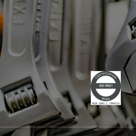
ches, portés par leur
elle aborde un sujet clé : la
 Dans le cadre
transmission intergénérationnelle —
de portraits, nous vous
ce qui se partage, ce qui se construit
écouvrir une histoire à
dans le temps, et ce qui fait durer une
 nouveau témoignage
entreprise et un collectif.
 Laura Dupire et
Découvrez la vidéo ici :
 aujourd'hui à la tête
https://www.youtube.com/watch?
e HUON Négoce Alu
v=gBKWOic30KU&feature=youtu.be
nants, ils ont grandi au
prise, évolué à chaque
en prendre la direction
 de Monsieur Huon. Un
ustre l'engagement, la
érationnelle et la
e vivre et évoluer une
agnement de SOCODA
leur évolution, et sur