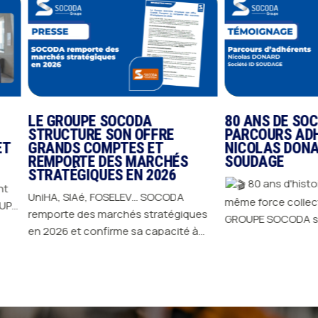
LE GROUPE SOCODA
80 ANS DE SOCO
STRUCTURE SON OFFRE
PARCOURS ADHE
T
GRANDS COMPTES ET
NICOLAS DONARD
REMPORTE DES MARCHÉS
SOUDAGE
STRATÉGIQUES EN 2026
80 ans d'histoire
UniHA, SIAé, FOSELEV… SOCODA
même force collective. Depuis 1
remporte des marchés stratégiques
GROUPE SOCODA s'ap
ts
en 2026 et confirme sa capacité à
l'engagement de ses
JE DÉCOUVRE
répondre aux exigences des plus
avancer, innover et d
s
JE DÉCOUVRE
grands donneurs d'ordres : un seul
cette longévité, il y 
contrat, un interlocuteur central, et
femmes et des homm
é.
des experts locaux sur 5 métiers
riches, portés par leu
partout en France.
Lire l'article