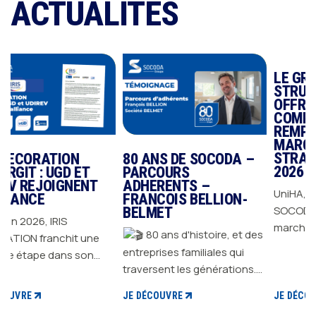
ACTUALITÉS
LE GROUPE SOC
STRUCTURE SON
OFFRE GRANDS
COMPTES ET
REMPORTE DES
MARCHÉS
STRATÉGIQUES E
ION
80 ANS DE SOCODA –
2026
D ET
PARCOURS
GNENT
ADHERENTS –
UniHA, SIAé, FOSELEV
FRANCOIS BELLION-
SOCODA remporte d
BELMET
S
marchés stratégique
80 ans d'histoire, et des
hit une
2026 et confirme sa
entreprises familiales qui
ns son
capacité à répondre 
traversent les générations.
n
exigences des plus g
Depuis 1946, GROUPE
ation de
donneurs d'ordres : u
JE DÉCOUVRE
JE DÉCOUVRE
SOCODA accompagne des
s
contrat, un interlocu