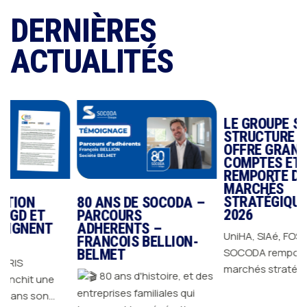
DERNIÈRES
ACTUALITÉS
LE GROUPE SOCODA
STRUCTURE SON
OFFRE GRANDS
COMPTES ET
REMPORTE DES
MARCHÉS
STRATÉGIQUES EN
80 ANS DE SOCODA –
2026
PARCOURS
NT
ADHERENTS –
UniHA, SIAé, FOSELEV…
FRANCOIS BELLION-
SOCODA remporte des
BELMET
marchés stratégiques en
80 ans d'histoire, et des
ne
2026 et confirme sa
entreprises familiales qui
n
capacité à répondre aux