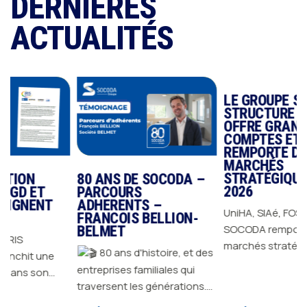
DERNIÈRES
ACTUALITÉS
LE GROUPE SOCODA
STRUCTURE SON
OFFRE GRANDS
COMPTES ET
REMPORTE DES
MARCHÉS
STRATÉGIQUES EN
80 ANS DE SOCODA –
2026
T
PARCOURS
NT
ADHERENTS –
UniHA, SIAé, FOSELEV…
FRANCOIS BELLION-
SOCODA remporte des
BELMET
marchés stratégiques en
80 ans d'histoire, et des
une
2026 et confirme sa
entreprises familiales qui
on
capacité à répondre aux
traversent les générations.
exigences des plus grand
Depuis 1946, GROUPE
n de