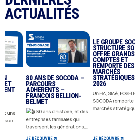
ACTUALITÉS
80 ANS DE SOCODA –
LE GROUPE SOCODA
PARCOURS
STRUCTURE SON
ADHERENTS –
OFFRE GRANDS
FRANCOIS BELLION-
COMPTES ET
BELMET
REMPORTE DES
MARCHÉS
80 ans d'histoire, et des
STRATÉGIQUES EN
2026
entreprises familiales qui
traversent les générations.
UniHA, SIAé, FOSELEV…
Depuis 1946, GROUPE
SOCODA remporte des
JE DÉCOUVRE