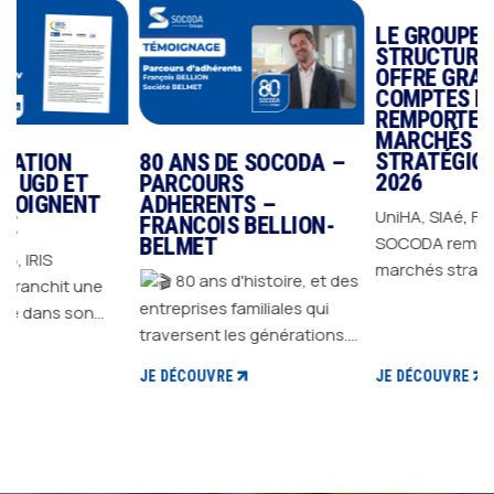
80 ANS DE SOCODA –
LE GROUPE SOCODA
PARCOURS
STRUCTURE SON
T
ADHERENTS –
OFFRE GRANDS
FRANCOIS BELLION-
COMPTES ET
BELMET
REMPORTE DES
MARCHÉS
80 ans d'histoire, et des
ne
STRATÉGIQUES EN
2026
entreprises familiales qui
n
traversent les générations.
UniHA, SIAé, FOSELEV…
Depuis 1946, GROUPE
 de
SOCODA remporte des
JE DÉCOUVRE
SOCODA accompagne des
marchés stratégiques en
adhérents dont les histoires
ution
2026 et confirme sa
JE DÉCOUVRE
s'écrivent sur le temps long,
capacité à répondre aux
portées par des femmes et
exigences des plus grands
des hommes engagés à faire