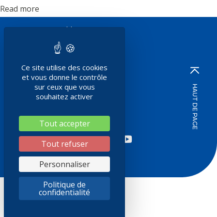
Read more
Le Groupe – old
Notre réseau
Nos services
Ce site utilise des cookies
et vous donne le contrôle
Rejoignez le réseau SOCODA
sur ceux que vous
HAUT DE PAGE
souhaitez activer
Nos actualités – old
Nous contacter
Tout accepter
REJOIGNEZ-
Tout refuser
NOUS SUR
Crédit photos :
Sylvain Renard
Personnaliser
Mentions légales
© SOCODA 2021
Politique de
confidentialité