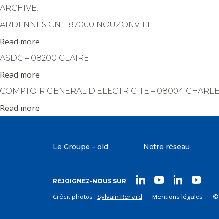
Panneau de gestion des cookies
ARCHIVE!
ARDENNES CN – 87000 NOUZONVILLE
Read more
ASDC – 08200 GLAIRE
Read more
COMPTOIR GENERAL D’ELECTRICITE – 08004 CHARL
Read more
Le Groupe – old
Notre réseau
REJOIGNEZ-NOUS SUR
Crédit photos :
Sylvain Renard
Mentions légales
©